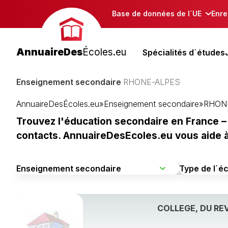
Base de données de l´UE
Enre
AnnuaireDes
Écoles.eu
Spécialités d´études
Enseignement secondaire
RHONE-ALPES
AnnuaireDesÉcoles.eu
»
Enseignement secondaire
»
RHON
Trouvez l'éducation secondaire en France – 
contacts. AnnuaireDesEcoles.eu vous aide à c
COLLEGE, DU RE