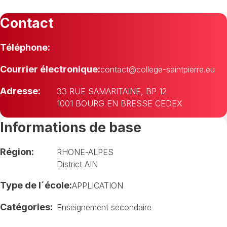
Contact
Téléphone:
Courrier électronique:
contact@college-saintpierre.eu
Adresse:
33 RUE SAMARITAINE, BP 12
1001 BOURG EN BRESSE CEDEX
Informations de base
Région:
RHONE-ALPES
District AIN
Type de l´école:
APPLICATION
Catégories:
Enseignement secondaire