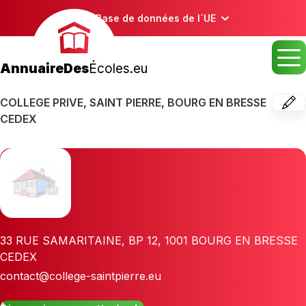
Base de données de l´UE
AnnuaireDes
Écoles.eu
COLLEGE PRIVE, SAINT PIERRE, BOURG EN BRESSE
CEDEX
33 RUE SAMARITAINE, BP 12
,
1001
BOURG EN BRESSE
CEDEX
contact@college-saintpierre.eu