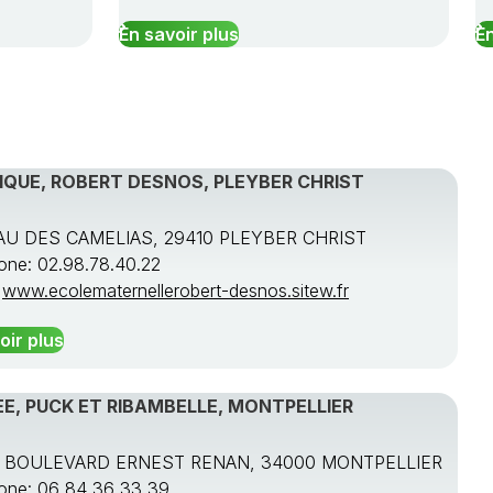
En savoir plus
En
IQUE, ROBERT DESNOS, PLEYBER CHRIST
U DES CAMELIAS, 29410 PLEYBER CHRIST
one: 02.98.78.40.22
:
www.ecolematernellerobert-desnos.sitew.fr
oir plus
E, PUCK ET RIBAMBELLE, MONTPELLIER
S BOULEVARD ERNEST RENAN, 34000 MONTPELLIER
one: 06 84 36 33 39