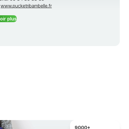
:
www.pucketribambelle.fr
oir plus
9000+