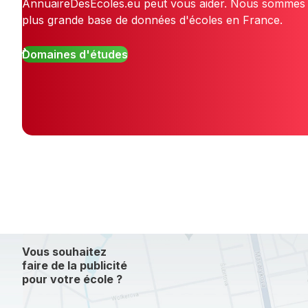
AnnuaireDesÉcoles.eu peut vous aider. Nous sommes 
plus grande base de données d'écoles en France.
Domaines d'études
Vous souhaitez
faire de la publicité
pour votre école ?