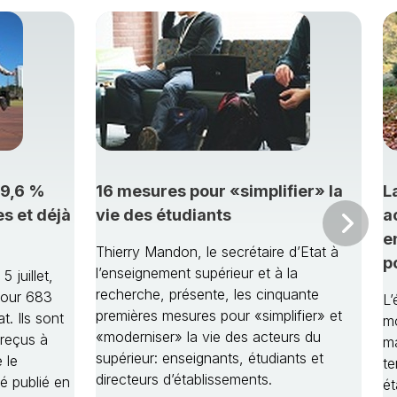
79,6 %
16 mesures pour «simplifier» la
L
s et déjà
vie des étudiants
a
Sui
e
Thierry Mandon, le secrétaire d’Etat à
p
l’enseignement supérieur et à la
 juillet,
recherche, présente, les cinquante
pour 683
L’
premières mesures pour «simplifier» et
. Ils sont
m
«moderniser» la vie des acteurs du
 reçus à
ma
supérieur: enseignants, étudiants et
 le
te
directeurs d’établissements.
é publié en
ét