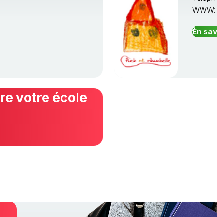
WWW
En sav
e votre école