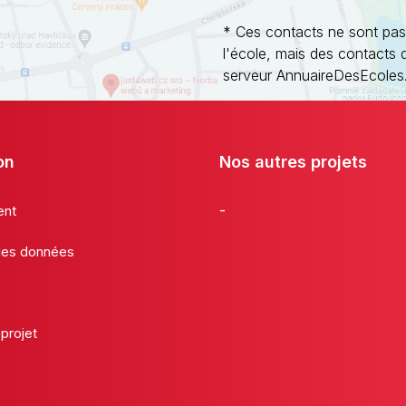
* Ces contacts ne sont pas
l'école, mais des contacts 
serveur AnnuaireDesEcoles
on
Nos autres projets
-
ent
 des données
projet