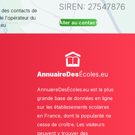
SIREN: 27547876
 des contacts de
de l'opérateur du
Aller au contact
.eu
AnnuaireDes
Écoles.eu
AnnuaireDesÉcoles.eu est la plus
grande base de données en ligne
sur les établissements scolaires
en France, dont la popularité ne
cesse de croître. Les visiteurs
peuvent y trouver des