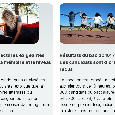
lectures exigeantes
Résultats du bac 2016: 
 la mémoire et le niveau
des candidats sont d’ore
reçus
étude, qui a analysé les
La sanction est tombée mardi 5
udiants, explique que la
aux alentours de 10 heures, 
res littéraires ou
300 candidats du baccalauréat
s exigeantes aide non
543 700, soit 79,6 %, à être
 mémoriser davantage, mais
l’issue du premier tour, indique
e mieux.
ministère dans un communiqu