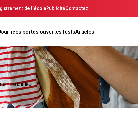
gistrement de l´école
Publicité
Contactez
Journées portes ouvertes
Tests
Articles
ment supérieur
 région