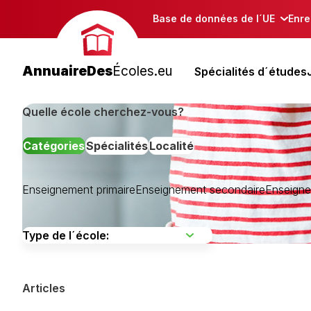
Base de données de l´UE
Enre
AnnuaireDes
Écoles.eu
Spécialités d´études
Quelle école cherchez-vous?
Catégories
Spécialités
Localité
Enseignement primaire
Enseignement secondaire
Enseigne
Choisissez une
Articles
Afficher toutes les spécialités de formation »