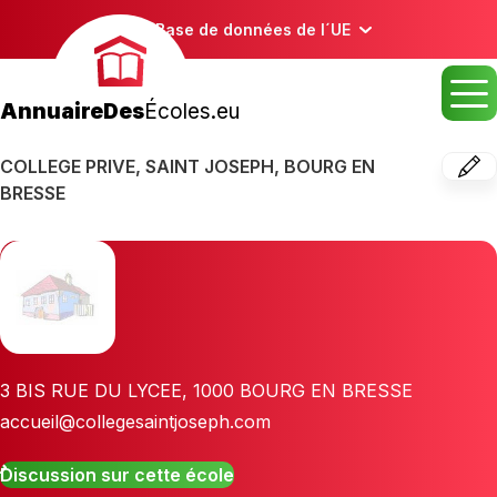
Base de données de l´UE
AnnuaireDes
Écoles.eu
COLLEGE PRIVE, SAINT JOSEPH, BOURG EN
BRESSE
3 BIS RUE DU LYCEE
,
1000
BOURG EN BRESSE
accueil@collegesaintjoseph.com
Discussion sur cette école