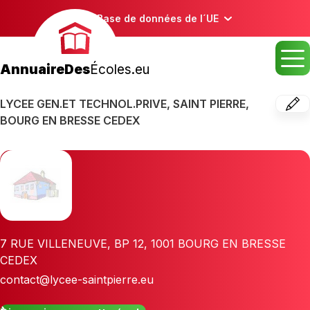
Base de données de l´UE
AnnuaireDes
Écoles.eu
LYCEE GEN.ET TECHNOL.PRIVE, SAINT PIERRE,
BOURG EN BRESSE CEDEX
7 RUE VILLENEUVE, BP 12
,
1001
BOURG EN BRESSE
CEDEX
contact@lycee-saintpierre.eu