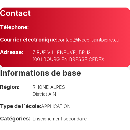
Contact
Téléphone:
Courrier électronique:
contact@lycee-saintpierre.eu
Adresse:
7 RUE VILLENEUVE, BP 12
1001 BOURG EN BRESSE CEDEX
Informations de base
Région:
RHONE-ALPES
District AIN
Type de l´école:
APPLICATION
Catégories:
Enseignement secondaire