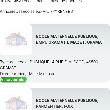
Trouvé
3571
écoles dans la base de données
AnnuaireDesÉcoles.eu
»
MIDI-PYRENEES
ECOLE MATERNELLE PUBLIQUE,
EMPU GRAMAT L MAZET, GRAMAT
ARIÈGE
AVEYRON
Type de l´école: PUBLIQUE, 4 RUE D ALSACE, 46500
GERS
GRAMAT
HAUTE-GARONNE
Directeur(trice): Mme Michaux
HAUTES-PYRÉNÉES
En savoir plus
LOT
TARN
TARN-ET-GARONNE
ECOLE MATERNELLE PUBLIQUE,
PARMENTIER, FOIX