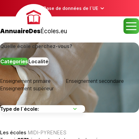
Base de données de l´UE
AnnuaireDes
Écoles.eu
Quelle école cherchez-vous?
Catégories
Localité
Enseignement primaire
Enseignement secondaire
Enseignement supérieur
Les écoles
MIDI-PYRENEES