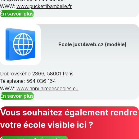
WWW:
www.pucketribambelle.fr
En savoir plus
Ecole just4web.cz (modèle)
Dobrovského 2366, 58001 Paris
Téléphone: 564 036 164
WWW:
www.annuairedesecoles.eu
En savoir plus
Vous souhaitez également rendre
votre école visible ici ?