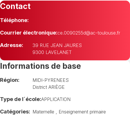
Contact
Téléphone:
Courrier électronique:
ce.0090255d@ac-toulouse.fr
Adresse:
39 RUE JEAN JAURES
9300 LAVELANET
Informations de base
Région:
MIDI-PYRENEES
District ARIÈGE
Type de l´école:
APPLICATION
Catégories:
Maternelle
,
Enseignement primaire