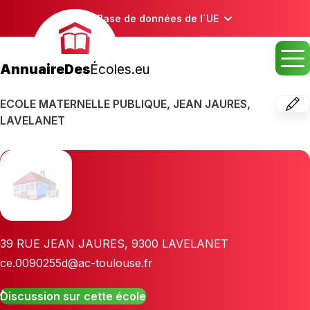
Base de données de l´UE
AnnuaireDes
Écoles.eu
ECOLE MATERNELLE PUBLIQUE, JEAN JAURES,
LAVELANET
39 RUE JEAN JAURES
,
9300
LAVELANET
ce.0090255d@ac-toulouse.fr
Discussion sur cette école