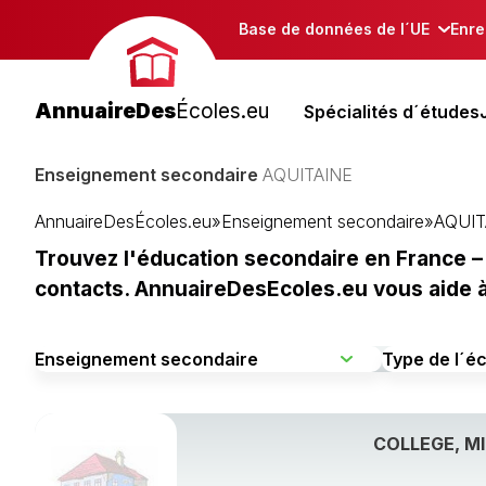
Base de données de l´UE
Enre
AnnuaireDes
Écoles.eu
Spécialités d´études
Enseignement secondaire
AQUITAINE
AnnuaireDesÉcoles.eu
»
Enseignement secondaire
»
AQUIT
Trouvez l'éducation secondaire en France – 
contacts. AnnuaireDesEcoles.eu vous aide à c
COLLEGE, M