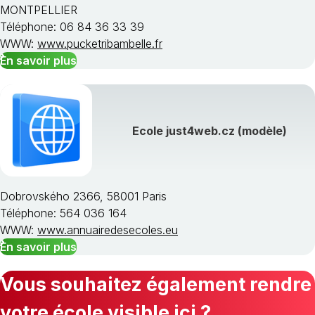
MONTPELLIER
Téléphone: 06 84 36 33 39
WWW:
www.pucketribambelle.fr
En savoir plus
Ecole just4web.cz (modèle)
Dobrovského 2366, 58001 Paris
Téléphone: 564 036 164
WWW:
www.annuairedesecoles.eu
En savoir plus
Vous souhaitez également rendre
votre école visible ici ?