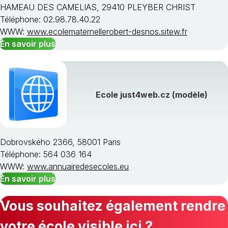
HAMEAU DES CAMELIAS, 29410 PLEYBER CHRIST
Téléphone: 02.98.78.40.22
WWW:
www.ecolematernellerobert-desnos.sitew.fr
En savoir plus
Ecole just4web.cz (modèle)
Dobrovského 2366, 58001 Paris
Téléphone: 564 036 164
WWW:
www.annuairedesecoles.eu
En savoir plus
Vous souhaitez également rendre
votre école visible ici ?