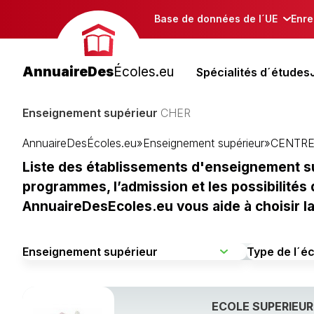
Base de données de l´UE
Enre
AnnuaireDes
Écoles.eu
Spécialités d´études
Enseignement supérieur
CHER
AnnuaireDesÉcoles.eu
»
Enseignement supérieur
»
CENTR
Liste des établissements d'enseignement su
programmes, l’admission et les possibilités 
AnnuaireDesEcoles.eu vous aide à choisir la
ECOLE SUPERIEU