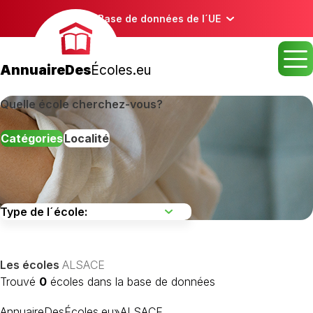
Base de données de l´UE
AnnuaireDes
Écoles.eu
Quelle école cherchez-vous?
Catégories
Localité
Les écoles
ALSACE
Trouvé
0
écoles dans la base de données
AnnuaireDesÉcoles.eu
»
ALSACE