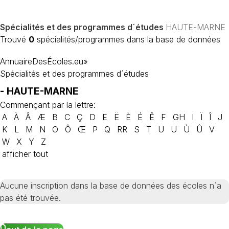
Spécialités et des programmes d´études
HAUTE-MARNE
Trouvé
0
spécialités/programmes dans la base de données
AnnuaireDesÉcoles.eu
»
Spécialités et des programmes d´études
- HAUTE-MARNE
Commençant par la lettre:
A
À
Â
Æ
B
C
Ç
D
E
Ë
È
É
Ê
F
GH
I
Ï
Î
J
K
L
M
N
O
Ô
Œ
P
Q
RR
S
T
U
Ü
Ù
Û
V
W
X
Y
Z
afficher tout
Aucune inscription dans la base de données des écoles n´a
pas été trouvée.