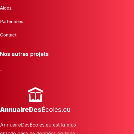
Aidez
Partenaires
Contact
Nos autres projets
-
AnnuaireDes
Écoles.eu
AnnuaireDesÉcoles.eu est la plus
grande base de données en ligne