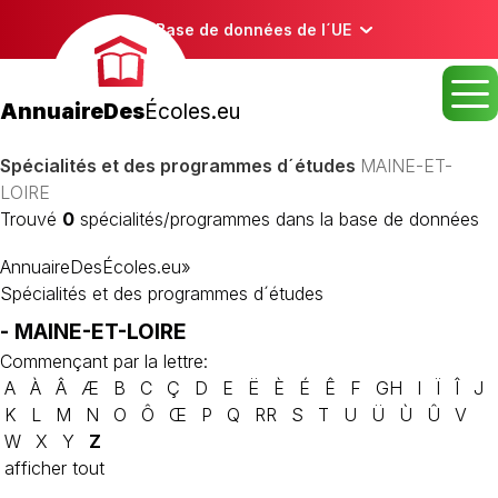
Base de données de l´UE
AnnuaireDes
Écoles.eu
Spécialités et des programmes d´études
MAINE-ET-
LOIRE
Trouvé
0
spécialités/programmes dans la base de données
AnnuaireDesÉcoles.eu
»
Spécialités et des programmes d´études
- MAINE-ET-LOIRE
Commençant par la lettre:
A
À
Â
Æ
B
C
Ç
D
E
Ë
È
É
Ê
F
GH
I
Ï
Î
J
K
L
M
N
O
Ô
Œ
P
Q
RR
S
T
U
Ü
Ù
Û
V
W
X
Y
Z
afficher tout