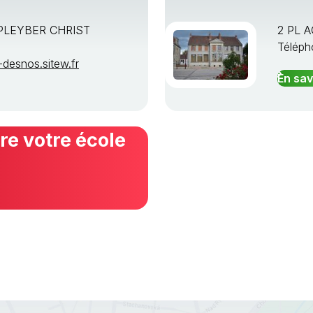
PLEYBER CHRIST
2 PL 
Téléph
desnos.sitew.fr
En sav
e votre école