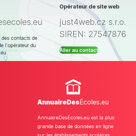
Opérateur de site web
esecoles.eu
just4web.cz s.r.o.
SIREN: 27547876
 des contacts de
de l'opérateur du
Aller au contact
.eu
AnnuaireDes
Écoles.eu
AnnuaireDesÉcoles.eu est la plus
grande base de données en ligne
sur les établissements scolaires