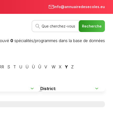
info@annuairedesecoles.eu
rouvé
0
spécialités/programmes dans la base de données
RR
S
T
U
Ü
Ù
Û
V
W
X
Y
Z