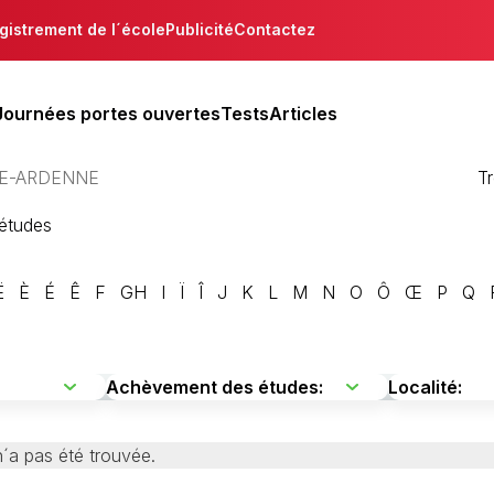
gistrement de l´école
Publicité
Contactez
Journées portes ouvertes
Tests
Articles
E-ARDENNE
T
´études
Ë
È
É
Ê
F
GH
I
Ï
Î
J
K
L
M
N
O
Ô
Œ
P
Q
´a pas été trouvée.