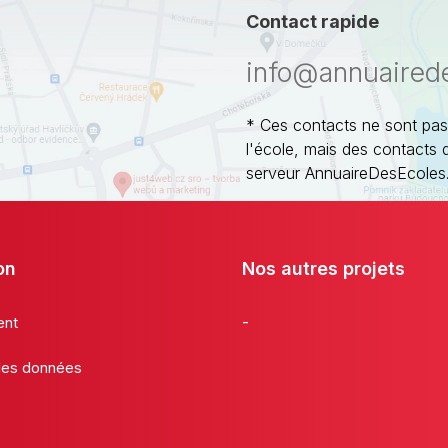
Contact rapide
info@annuaired
* Ces contacts ne sont pas
l'école, mais des contacts 
serveur AnnuaireDesEcoles
on
Nos autres projets
-
ent
 des données