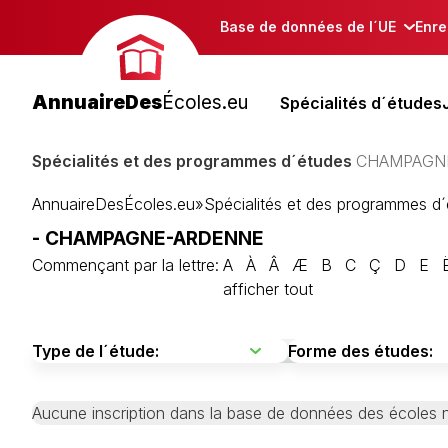
Base de données de l´UE
Enre
AnnuaireDes
Écoles.eu
Spécialités d´études
Spécialités et des programmes d´études
CHAMPAGN
AnnuaireDesÉcoles.eu
»
Spécialités et des programmes d
- CHAMPAGNE-ARDENNE
Commençant par la lettre:
A
À
Â
Æ
B
C
Ç
D
E
afficher tout
Aucune inscription dans la base de données des écoles n