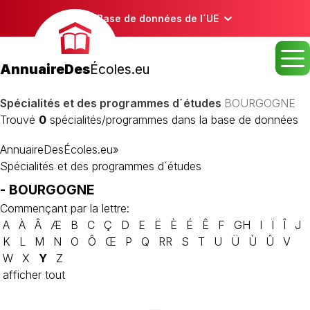
Base de données de l´UE
AnnuaireDes
Écoles.eu
Spécialités et des programmes d´études
BOURGOGNE
Trouvé
0
spécialités/programmes dans la base de données
AnnuaireDesÉcoles.eu
»
Spécialités et des programmes d´études
- BOURGOGNE
Commençant par la lettre:
A
À
Â
Æ
B
C
Ç
D
E
Ë
È
É
Ê
F
GH
I
Ï
Î
J
K
L
M
N
O
Ô
Œ
P
Q
RR
S
T
U
Ü
Ù
Û
V
W
X
Y
Z
afficher tout