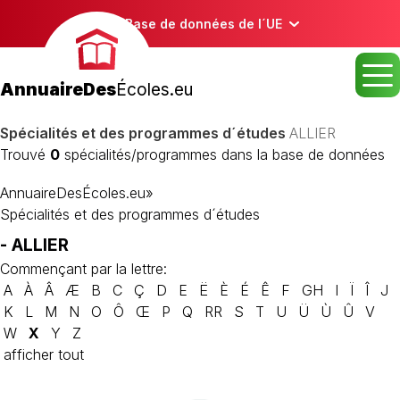
Base de données de l´UE
AnnuaireDes
Écoles.eu
Spécialités et des programmes d´études
ALLIER
Trouvé
0
spécialités/programmes dans la base de données
AnnuaireDesÉcoles.eu
»
Spécialités et des programmes d´études
- ALLIER
Commençant par la lettre:
A
À
Â
Æ
B
C
Ç
D
E
Ë
È
É
Ê
F
GH
I
Ï
Î
J
K
L
M
N
O
Ô
Œ
P
Q
RR
S
T
U
Ü
Ù
Û
V
W
X
Y
Z
afficher tout