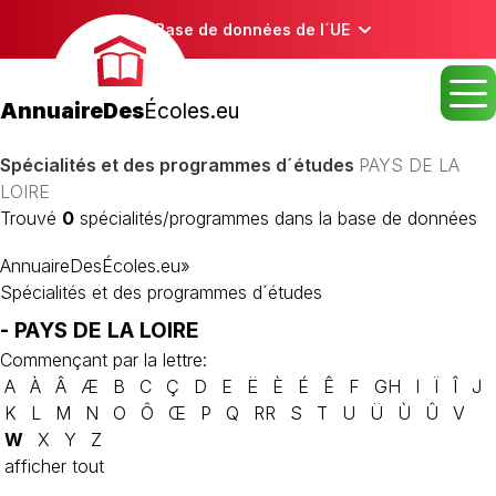
Base de données de l´UE
AnnuaireDes
Écoles.eu
Spécialités et des programmes d´études
PAYS DE LA
LOIRE
Trouvé
0
spécialités/programmes dans la base de données
AnnuaireDesÉcoles.eu
»
Spécialités et des programmes d´études
- PAYS DE LA LOIRE
Commençant par la lettre:
A
À
Â
Æ
B
C
Ç
D
E
Ë
È
É
Ê
F
GH
I
Ï
Î
J
K
L
M
N
O
Ô
Œ
P
Q
RR
S
T
U
Ü
Ù
Û
V
W
X
Y
Z
afficher tout