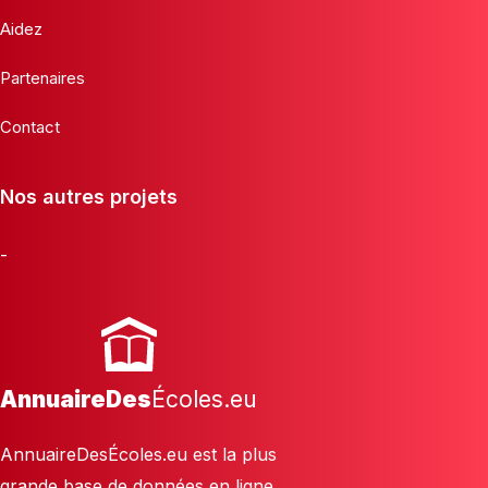
Aidez
Partenaires
Contact
Nos autres projets
-
AnnuaireDes
Écoles.eu
AnnuaireDesÉcoles.eu est la plus
grande base de données en ligne