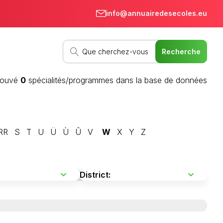
info@annuairedesecoles.eu
rouvé
0
spécialités/programmes dans la base de données
RR
S
T
U
Ü
Ù
Û
V
W
X
Y
Z