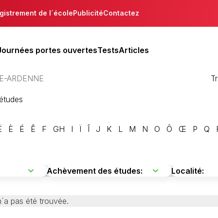
gistrement de l´école
Publicité
Contactez
Journées portes ouvertes
Tests
Articles
E-ARDENNE
T
´études
Ë
È
É
Ê
F
GH
I
Ï
Î
J
K
L
M
N
O
Ô
Œ
P
Q
´a pas été trouvée.