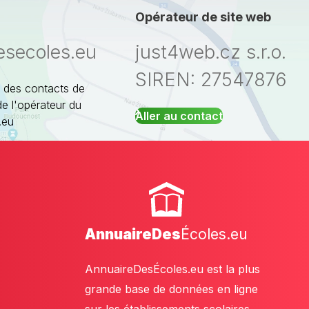
Opérateur de site web
esecoles.eu
just4web.cz s.r.o.
SIREN: 27547876
 des contacts de
de l'opérateur du
Aller au contact
.eu
AnnuaireDes
Écoles.eu
AnnuaireDesÉcoles.eu est la plus
grande base de données en ligne