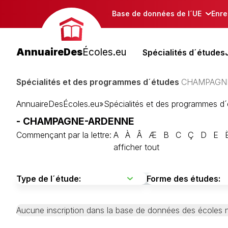
Base de données de l´UE
Enre
AnnuaireDes
Écoles.eu
Spécialités d´études
Spécialités et des programmes d´études
CHAMPAGN
AnnuaireDesÉcoles.eu
»
Spécialités et des programmes d
- CHAMPAGNE-ARDENNE
Commençant par la lettre:
A
À
Â
Æ
B
C
Ç
D
E
afficher tout
Aucune inscription dans la base de données des écoles n