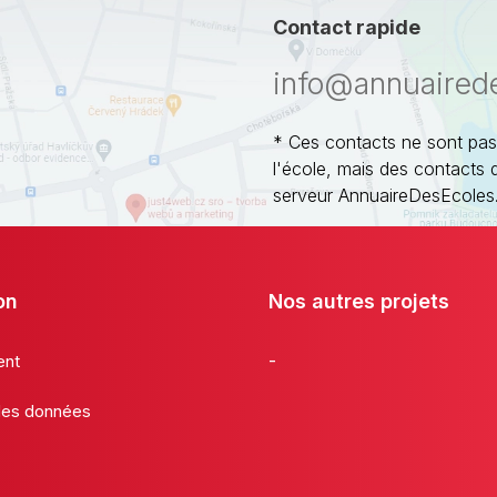
Contact rapide
info@annuaired
* Ces contacts ne sont pas
l'école, mais des contacts 
serveur AnnuaireDesEcoles
on
Nos autres projets
-
ent
 des données