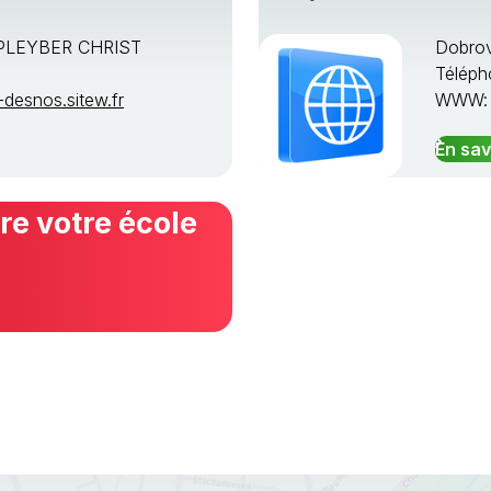
PLEYBER CHRIST
Dobrov
Téléph
desnos.sitew.fr
WWW
En sav
e votre école