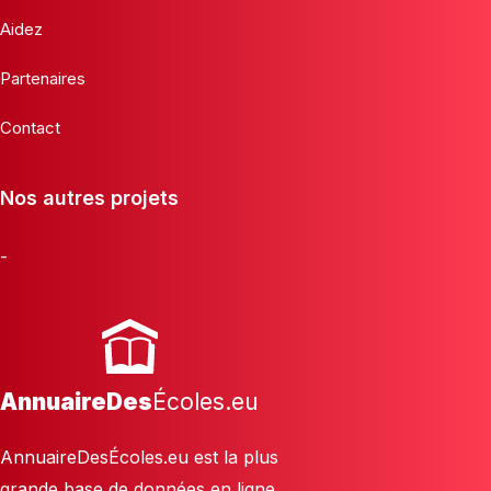
Aidez
Partenaires
Contact
Nos autres projets
-
AnnuaireDes
Écoles.eu
AnnuaireDesÉcoles.eu est la plus
grande base de données en ligne