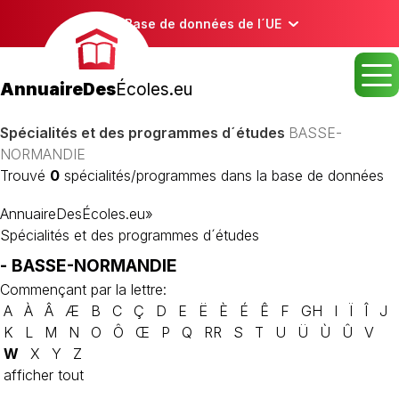
Base de données de l´UE
AnnuaireDes
Écoles.eu
Spécialités et des programmes d´études
BASSE-
NORMANDIE
Trouvé
0
spécialités/programmes dans la base de données
AnnuaireDesÉcoles.eu
»
Spécialités et des programmes d´études
- BASSE-NORMANDIE
Commençant par la lettre:
A
À
Â
Æ
B
C
Ç
D
E
Ë
È
É
Ê
F
GH
I
Ï
Î
J
K
L
M
N
O
Ô
Œ
P
Q
RR
S
T
U
Ü
Ù
Û
V
W
X
Y
Z
afficher tout