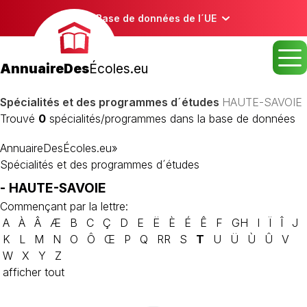
Base de données de l´UE
AnnuaireDes
Écoles.eu
Spécialités et des programmes d´études
HAUTE-SAVOIE
Trouvé
0
spécialités/programmes dans la base de données
AnnuaireDesÉcoles.eu
»
Spécialités et des programmes d´études
- HAUTE-SAVOIE
Commençant par la lettre:
A
À
Â
Æ
B
C
Ç
D
E
Ë
È
É
Ê
F
GH
I
Ï
Î
J
K
L
M
N
O
Ô
Œ
P
Q
RR
S
T
U
Ü
Ù
Û
V
W
X
Y
Z
afficher tout