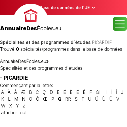
Base de données de l´UE
AnnuaireDes
Écoles.eu
Spécialités et des programmes d´études
PICARDIE
Trouvé
0
spécialités/programmes dans la base de données
AnnuaireDesÉcoles.eu
»
Spécialités et des programmes d´études
- PICARDIE
Commençant par la lettre:
A
À
Â
Æ
B
C
Ç
D
E
Ë
È
É
Ê
F
GH
I
Ï
Î
J
K
L
M
N
O
Ô
Œ
P
Q
RR
S
T
U
Ü
Ù
Û
V
W
X
Y
Z
afficher tout