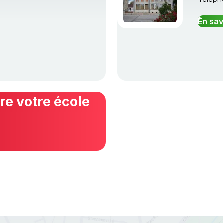
En sav
e votre école