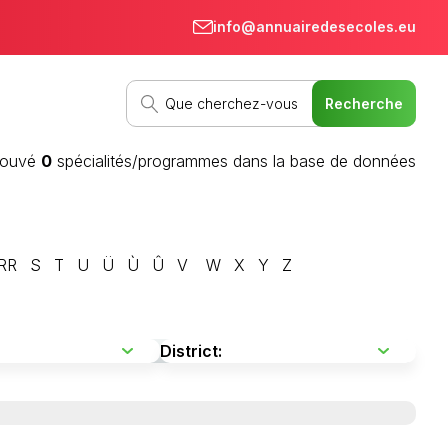
info@annuairedesecoles.eu
rouvé
0
spécialités/programmes dans la base de données
RR
S
T
U
Ü
Ù
Û
V
W
X
Y
Z