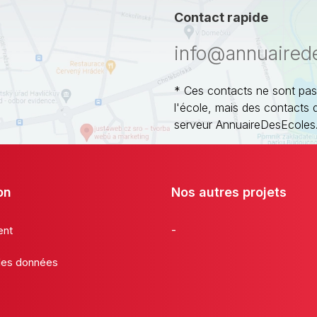
Contact rapide
info@annuaired
* Ces contacts ne sont pas
l'école, mais des contacts 
serveur AnnuaireDesEcoles
on
Nos autres projets
-
ent
 des données