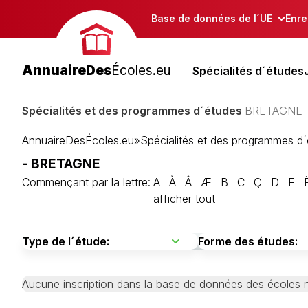
Base de données de l´UE
Enre
AnnuaireDes
Écoles.eu
Spécialités d´études
Spécialités et des programmes d´études
BRETAGNE
AnnuaireDesÉcoles.eu
»
Spécialités et des programmes d
- BRETAGNE
Commençant par la lettre:
A
À
Â
Æ
B
C
Ç
D
E
afficher tout
Aucune inscription dans la base de données des écoles n