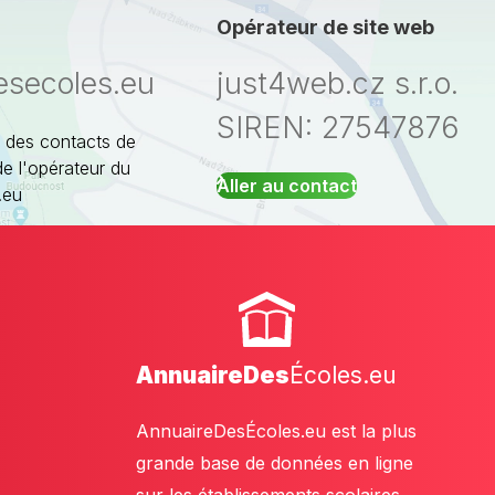
Opérateur de site web
esecoles.eu
just4web.cz s.r.o.
SIREN: 27547876
 des contacts de
de l'opérateur du
Aller au contact
.eu
AnnuaireDes
Écoles.eu
AnnuaireDesÉcoles.eu est la plus
grande base de données en ligne