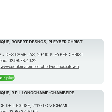
IQUE, ROBERT DESNOS, PLEYBER CHRIST
U DES CAMELIAS, 29410 PLEYBER CHRIST
one: 02.98.78.40.22
:
www.ecolematernellerobert-desnos.sitew.fr
oir plus
QUE, R P I, LONGCHAMP-CHAMBEIRE
ACE DE L EGLISE, 21110 LONGCHAMP
one: 03 80 37 76 65