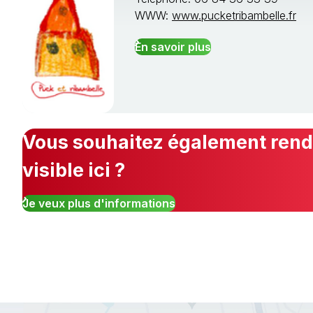
WWW:
www.pucketribambelle.fr
En savoir plus
Vous souhaitez également rendr
visible ici ?
Je veux plus d'informations