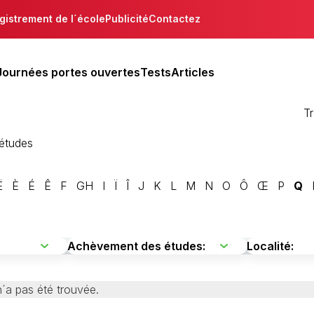
gistrement de l´école
Publicité
Contactez
Journées portes ouvertes
Tests
Articles
T
´études
Ë
È
É
Ê
F
GH
I
Ï
Î
J
K
L
M
N
O
Ô
Œ
P
Q
´a pas été trouvée.