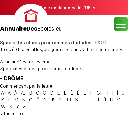
Base de données de l´UE
AnnuaireDes
Écoles.eu
Spécialités et des programmes d´études
DRÔME
Trouvé
0
spécialités/programmes dans la base de données
AnnuaireDesÉcoles.eu
»
Spécialités et des programmes d´études
- DRÔME
Commençant par la lettre:
A
À
Â
Æ
B
C
Ç
D
E
Ë
È
É
Ê
F
GH
I
Ï
Î
J
K
L
M
N
O
Ô
Œ
P
Q
RR
S
T
U
Ü
Ù
Û
V
W
X
Y
Z
afficher tout