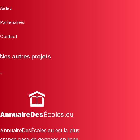
Aidez
Partenaires
Contact
Nos autres projets
-
AnnuaireDes
Écoles.eu
AnnuaireDesÉcoles.eu est la plus
grande base de données en ligne