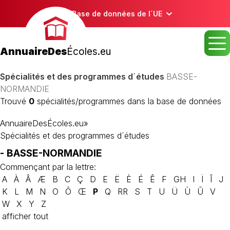
Base de données de l´UE
AnnuaireDes
Écoles.eu
Spécialités et des programmes d´études
BASSE-
NORMANDIE
Trouvé
0
spécialités/programmes dans la base de données
AnnuaireDesÉcoles.eu
»
Spécialités et des programmes d´études
- BASSE-NORMANDIE
Commençant par la lettre:
A
À
Â
Æ
B
C
Ç
D
E
Ë
È
É
Ê
F
GH
I
Ï
Î
J
K
L
M
N
O
Ô
Œ
P
Q
RR
S
T
U
Ü
Ù
Û
V
W
X
Y
Z
afficher tout