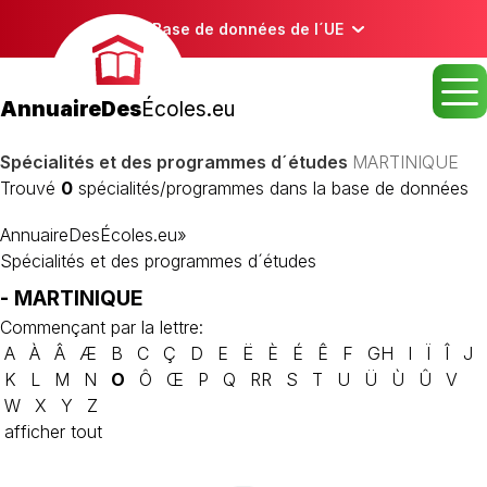
Base de données de l´UE
AnnuaireDes
Écoles.eu
Spécialités et des programmes d´études
MARTINIQUE
Trouvé
0
spécialités/programmes dans la base de données
AnnuaireDesÉcoles.eu
»
Spécialités et des programmes d´études
- MARTINIQUE
Commençant par la lettre:
A
À
Â
Æ
B
C
Ç
D
E
Ë
È
É
Ê
F
GH
I
Ï
Î
J
K
L
M
N
O
Ô
Œ
P
Q
RR
S
T
U
Ü
Ù
Û
V
W
X
Y
Z
afficher tout