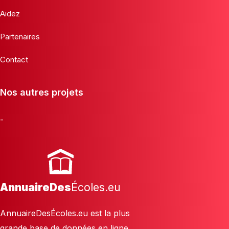
Aidez
Partenaires
Contact
Nos autres projets
-
AnnuaireDes
Écoles.eu
AnnuaireDesÉcoles.eu est la plus
grande base de données en ligne