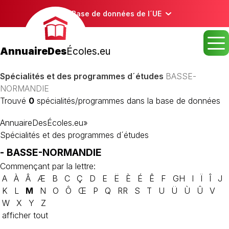
Base de données de l´UE
AnnuaireDes
Écoles.eu
Spécialités et des programmes d´études
BASSE-
NORMANDIE
Trouvé
0
spécialités/programmes dans la base de données
AnnuaireDesÉcoles.eu
»
Spécialités et des programmes d´études
- BASSE-NORMANDIE
Commençant par la lettre:
A
À
Â
Æ
B
C
Ç
D
E
Ë
È
É
Ê
F
GH
I
Ï
Î
J
K
L
M
N
O
Ô
Œ
P
Q
RR
S
T
U
Ü
Ù
Û
V
W
X
Y
Z
afficher tout