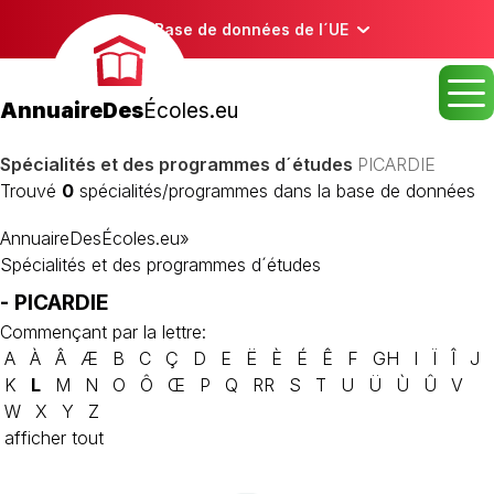
Base de données de l´UE
AnnuaireDes
Écoles.eu
Spécialités et des programmes d´études
PICARDIE
Trouvé
0
spécialités/programmes dans la base de données
AnnuaireDesÉcoles.eu
»
Spécialités et des programmes d´études
- PICARDIE
Commençant par la lettre:
A
À
Â
Æ
B
C
Ç
D
E
Ë
È
É
Ê
F
GH
I
Ï
Î
J
K
L
M
N
O
Ô
Œ
P
Q
RR
S
T
U
Ü
Ù
Û
V
W
X
Y
Z
afficher tout