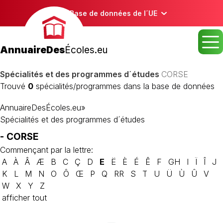
Base de données de l´UE
AnnuaireDes
Écoles.eu
Spécialités et des programmes d´études
CORSE
Trouvé
0
spécialités/programmes dans la base de données
AnnuaireDesÉcoles.eu
»
Spécialités et des programmes d´études
- CORSE
Commençant par la lettre:
A
À
Â
Æ
B
C
Ç
D
E
Ë
È
É
Ê
F
GH
I
Ï
Î
J
K
L
M
N
O
Ô
Œ
P
Q
RR
S
T
U
Ü
Ù
Û
V
W
X
Y
Z
afficher tout