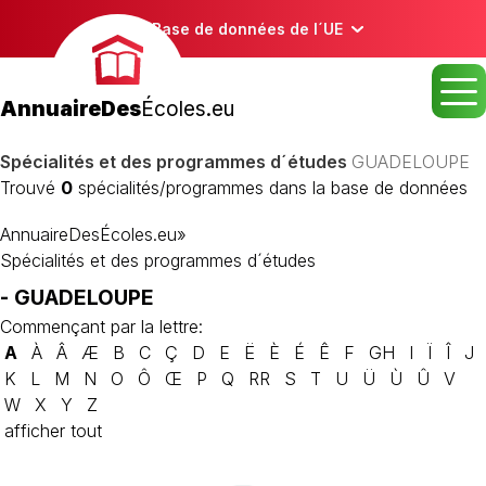
Base de données de l´UE
AnnuaireDes
Écoles.eu
Spécialités et des programmes d´études
GUADELOUPE
Trouvé
0
spécialités/programmes dans la base de données
AnnuaireDesÉcoles.eu
»
Spécialités et des programmes d´études
- GUADELOUPE
Commençant par la lettre:
A
À
Â
Æ
B
C
Ç
D
E
Ë
È
É
Ê
F
GH
I
Ï
Î
J
K
L
M
N
O
Ô
Œ
P
Q
RR
S
T
U
Ü
Ù
Û
V
W
X
Y
Z
afficher tout