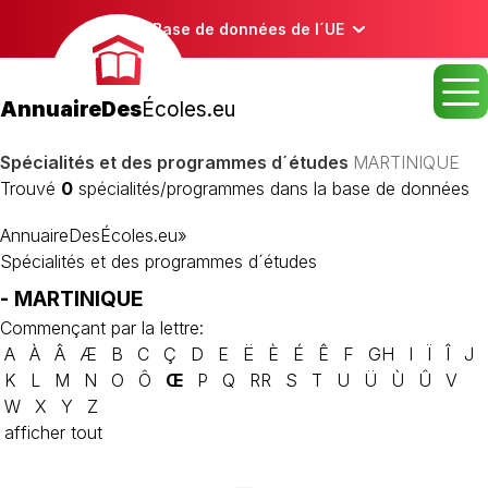
Base de données de l´UE
AnnuaireDes
Écoles.eu
Spécialités et des programmes d´études
MARTINIQUE
Trouvé
0
spécialités/programmes dans la base de données
AnnuaireDesÉcoles.eu
»
Spécialités et des programmes d´études
- MARTINIQUE
Commençant par la lettre:
A
À
Â
Æ
B
C
Ç
D
E
Ë
È
É
Ê
F
GH
I
Ï
Î
J
K
L
M
N
O
Ô
Œ
P
Q
RR
S
T
U
Ü
Ù
Û
V
W
X
Y
Z
afficher tout