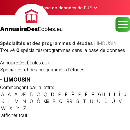
Base de données de l´UE
AnnuaireDes
Écoles.eu
Spécialités et des programmes d´études
LIMOUSIN
Trouvé
0
spécialités/programmes dans la base de données
AnnuaireDesÉcoles.eu
»
Spécialités et des programmes d´études
- LIMOUSIN
Commençant par la lettre:
A
À
Â
Æ
B
C
Ç
D
E
Ë
È
É
Ê
F
GH
I
Ï
Î
J
K
L
M
N
O
Ô
Œ
P
Q
RR
S
T
U
Ü
Ù
Û
V
W
X
Y
Z
afficher tout