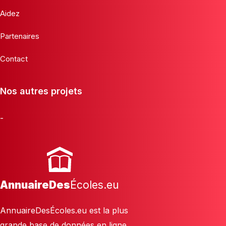
Aidez
Partenaires
Contact
Nos autres projets
-
AnnuaireDes
Écoles.eu
AnnuaireDesÉcoles.eu est la plus
grande base de données en ligne