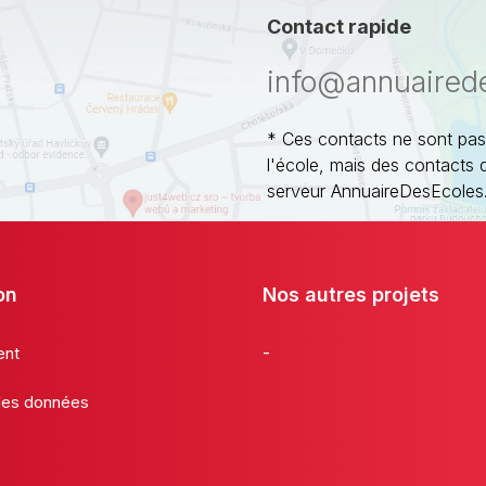
Contact rapide
info@annuaired
* Ces contacts ne sont pas
l'école, mais des contacts 
serveur AnnuaireDesEcoles
on
Nos autres projets
-
ent
 des données