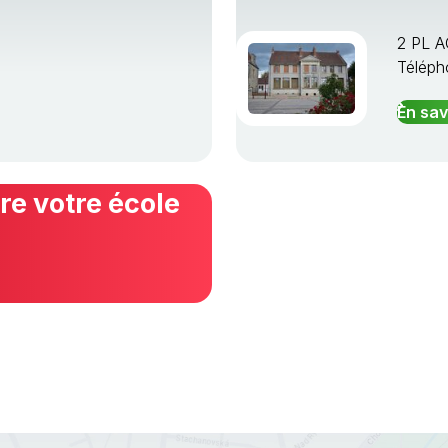
2 PL 
Téléph
En sav
e votre école