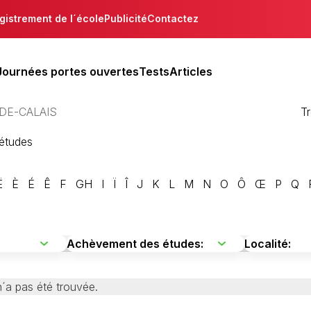
gistrement de l´école
Publicité
Contactez
Journées portes ouvertes
Tests
Articles
DE-CALAIS
T
´études
Ë
È
É
Ê
F
GH
I
Ï
Î
J
K
L
M
N
O
Ô
Œ
P
Q
´a pas été trouvée.