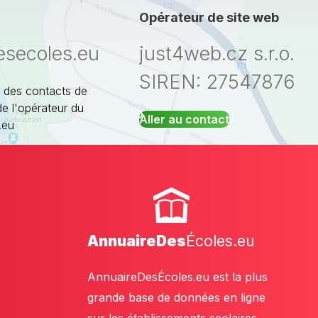
Opérateur de site web
esecoles.eu
just4web.cz s.r.o.
SIREN: 27547876
 des contacts de
de l'opérateur du
Aller au contact
.eu
AnnuaireDes
Écoles.eu
AnnuaireDesÉcoles.eu est la plus
grande base de données en ligne