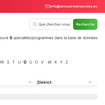
info@annuairedesecoles.eu
rouvé
0
spécialités/programmes dans la base de données
RR
S
T
U
Ü
Ù
Û
V
W
X
Y
Z