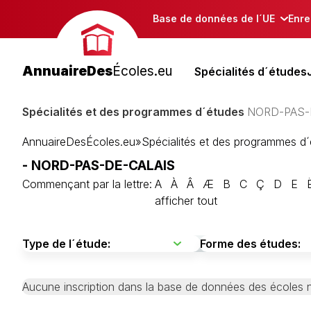
Base de données de l´UE
Enre
AnnuaireDes
Écoles.eu
Spécialités d´études
Spécialités et des programmes d´études
NORD-PAS-
AnnuaireDesÉcoles.eu
»
Spécialités et des programmes d
- NORD-PAS-DE-CALAIS
Commençant par la lettre:
A
À
Â
Æ
B
C
Ç
D
E
afficher tout
Aucune inscription dans la base de données des écoles n