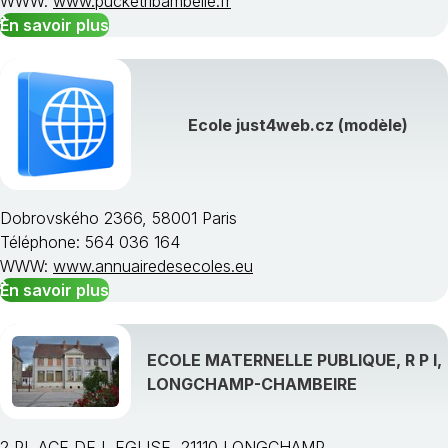
WWW:
www.pucketribambelle.fr
En savoir plus
Ecole just4web.cz (modèle)
Dobrovského 2366, 58001 Paris
Téléphone: 564 036 164
WWW:
www.annuairedesecoles.eu
En savoir plus
ECOLE MATERNELLE PUBLIQUE, R P I,
LONGCHAMP-CHAMBEIRE
2 PL ACE DE L EGLISE, 21110 LONGCHAMP