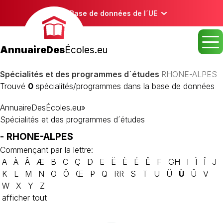
Base de données de l´UE
AnnuaireDes
Écoles.eu
Spécialités et des programmes d´études
RHONE-ALPES
Trouvé
0
spécialités/programmes dans la base de données
AnnuaireDesÉcoles.eu
»
Spécialités et des programmes d´études
- RHONE-ALPES
Commençant par la lettre:
A
À
Â
Æ
B
C
Ç
D
E
Ë
È
É
Ê
F
GH
I
Ï
Î
J
K
L
M
N
O
Ô
Œ
P
Q
RR
S
T
U
Ü
Ù
Û
V
W
X
Y
Z
afficher tout