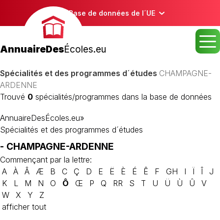
Base de données de l´UE
AnnuaireDes
Écoles.eu
Spécialités et des programmes d´études
CHAMPAGNE-
ARDENNE
Trouvé
0
spécialités/programmes dans la base de données
AnnuaireDesÉcoles.eu
»
Spécialités et des programmes d´études
- CHAMPAGNE-ARDENNE
Commençant par la lettre:
A
À
Â
Æ
B
C
Ç
D
E
Ë
È
É
Ê
F
GH
I
Ï
Î
J
K
L
M
N
O
Ô
Œ
P
Q
RR
S
T
U
Ü
Ù
Û
V
W
X
Y
Z
afficher tout