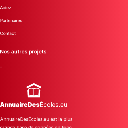
Aidez
Partenaires
Contact
Nos autres projets
-
AnnuaireDes
Écoles.eu
AnnuaireDesÉcoles.eu est la plus
grande base de données en ligne