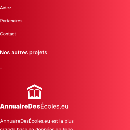
Aidez
Partenaires
Contact
Nos autres projets
-
AnnuaireDes
Écoles.eu
AnnuaireDesÉcoles.eu est la plus
grande base de données en ligne