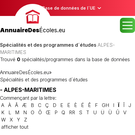
Base de données de l´UE
AnnuaireDes
Écoles.eu
Spécialités et des programmes d´études
ALPES-
MARITIMES
Trouvé
0
spécialités/programmes dans la base de données
AnnuaireDesÉcoles.eu
»
Spécialités et des programmes d´études
- ALPES-MARITIMES
Commençant par la lettre:
A
À
Â
Æ
B
C
Ç
D
E
Ë
È
É
Ê
F
GH
I
Ï
Î
J
K
L
M
N
O
Ô
Œ
P
Q
RR
S
T
U
Ü
Ù
Û
V
W
X
Y
Z
afficher tout