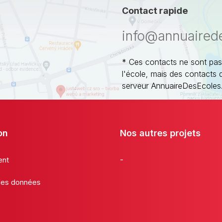
Contact rapide
info@annuaired
* Ces contacts ne sont pas
l'école, mais des contacts 
serveur AnnuaireDesEcoles
on
Nos autres projets
-
ent
 des données