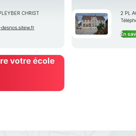
PLEYBER CHRIST
2 PL 
Téléph
desnos.sitew.fr
En sav
e votre école