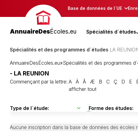
Base de données de l´UE
Enre
AnnuaireDes
Écoles.eu
Spécialités d´études
Spécialités et des programmes d´études
LA REUNIO
AnnuaireDesÉcoles.eu
»
Spécialités et des programmes d
- LA REUNION
Commençant par la lettre:
A
À
Â
Æ
B
C
Ç
D
E
afficher tout
Aucune inscription dans la base de données des écoles n