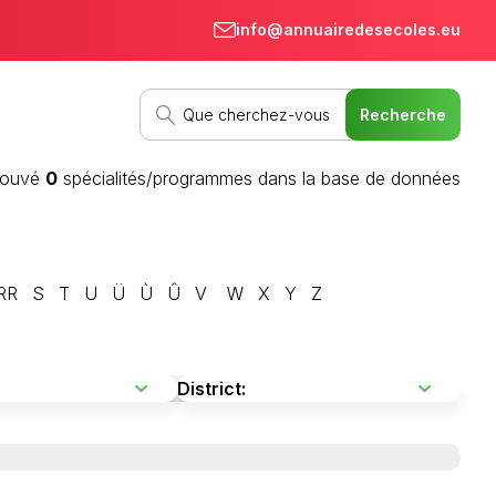
info@annuairedesecoles.eu
rouvé
0
spécialités/programmes dans la base de données
RR
S
T
U
Ü
Ù
Û
V
W
X
Y
Z