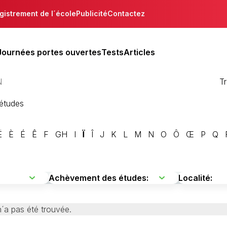
gistrement de l´école
Publicité
Contactez
Journées portes ouvertes
Tests
Articles
N
T
´études
Ë
È
É
Ê
F
GH
I
Ï
Î
J
K
L
M
N
O
Ô
Œ
P
Q
´a pas été trouvée.