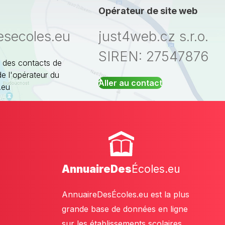
Opérateur de site web
esecoles.eu
just4web.cz s.r.o.
SIREN: 27547876
 des contacts de
de l'opérateur du
Aller au contact
.eu
AnnuaireDes
Écoles.eu
AnnuaireDesÉcoles.eu est la plus
grande base de données en ligne
sur les établissements scolaires