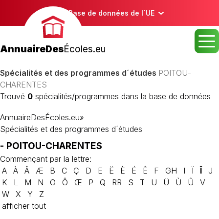
Base de données de l´UE
AnnuaireDes
Écoles.eu
Spécialités et des programmes d´études
POITOU-
CHARENTES
Trouvé
0
spécialités/programmes dans la base de données
AnnuaireDesÉcoles.eu
»
Spécialités et des programmes d´études
- POITOU-CHARENTES
Commençant par la lettre:
A
À
Â
Æ
B
C
Ç
D
E
Ë
È
É
Ê
F
GH
I
Ï
Î
J
K
L
M
N
O
Ô
Œ
P
Q
RR
S
T
U
Ü
Ù
Û
V
W
X
Y
Z
afficher tout