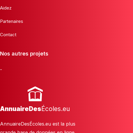
Aidez
Partenaires
Contact
Nos autres projets
-
AnnuaireDes
Écoles.eu
AnnuaireDesÉcoles.eu est la plus
grande base de données en ligne