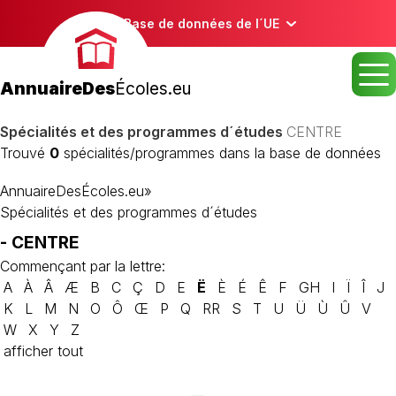
Base de données de l´UE
AnnuaireDes
Écoles.eu
Spécialités et des programmes d´études
CENTRE
Trouvé
0
spécialités/programmes dans la base de données
AnnuaireDesÉcoles.eu
»
Spécialités et des programmes d´études
- CENTRE
Commençant par la lettre:
A
À
Â
Æ
B
C
Ç
D
E
Ë
È
É
Ê
F
GH
I
Ï
Î
J
K
L
M
N
O
Ô
Œ
P
Q
RR
S
T
U
Ü
Ù
Û
V
W
X
Y
Z
afficher tout