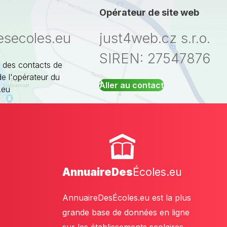
Opérateur de site web
esecoles.eu
just4web.cz s.r.o.
SIREN: 27547876
 des contacts de
de l'opérateur du
Aller au contact
.eu
AnnuaireDes
Écoles.eu
AnnuaireDesÉcoles.eu est la plus
grande base de données en ligne