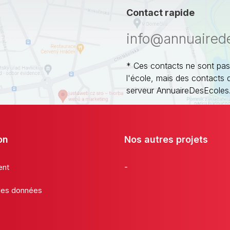
Contact rapide
info@annuaired
* Ces contacts ne sont pas
l'école, mais des contacts 
serveur AnnuaireDesEcoles
on
Nos autres projets
-
ent
 des données