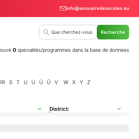
info@annuairedesecoles.eu
rouvé
0
spécialités/programmes dans la base de données
RR
S
T
U
Ü
Ù
Û
V
W
X
Y
Z