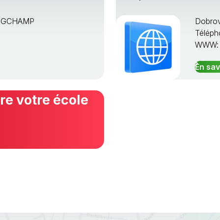
ONGCHAMP
Dobrov
Téléph
WWW
En sav
e votre école