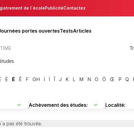
gistrement de l´école
Publicité
Contactez
Journées portes ouvertes
Tests
Articles
ITIME
T
´études
Ë
È
É
Ê
F
GH
I
Ï
Î
J
K
L
M
N
O
Ô
Œ
P
Q
´a pas été trouvée.