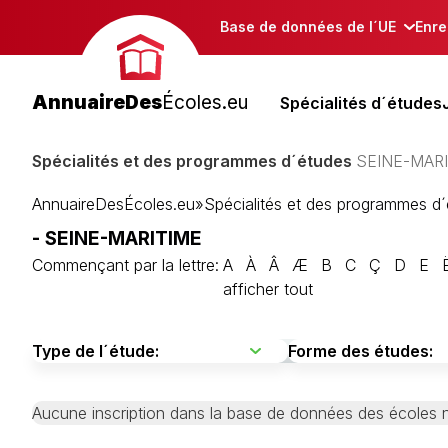
Base de données de l´UE
Enre
AnnuaireDes
Écoles.eu
Spécialités d´études
Spécialités et des programmes d´études
SEINE-MAR
AnnuaireDesÉcoles.eu
»
Spécialités et des programmes d
- SEINE-MARITIME
Commençant par la lettre:
A
À
Â
Æ
B
C
Ç
D
E
afficher tout
Aucune inscription dans la base de données des écoles n