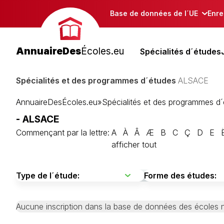
Base de données de l´UE
Enre
AnnuaireDes
Écoles.eu
Spécialités d´études
Spécialités et des programmes d´études
ALSACE
AnnuaireDesÉcoles.eu
»
Spécialités et des programmes d
- ALSACE
Commençant par la lettre:
A
À
Â
Æ
B
C
Ç
D
E
afficher tout
Aucune inscription dans la base de données des écoles n