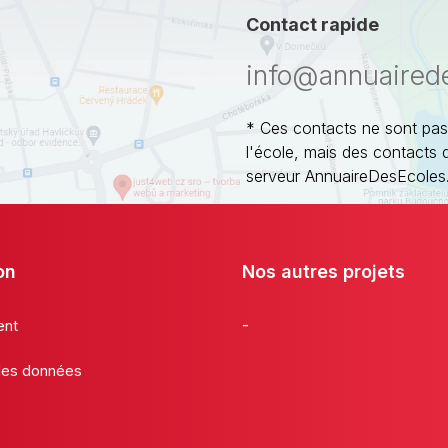
Contact rapide
info@annuaired
* Ces contacts ne sont pas
l'école, mais des contacts 
serveur AnnuaireDesEcoles
on
Nos autres projets
-
ent
 des données