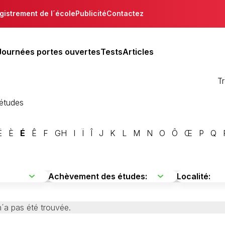
gistrement de l´école
Publicité
Contactez
Journées portes ouvertes
Tests
Articles
T
´études
Ë
È
É
Ê
F
GH
I
Ï
Î
J
K
L
M
N
O
Ô
Œ
P
Q
´a pas été trouvée.