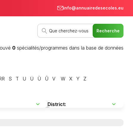
info@annuairedesecoles.eu
rouvé
0
spécialités/programmes dans la base de données
RR
S
T
U
Ü
Ù
Û
V
W
X
Y
Z