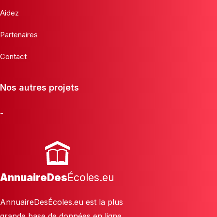
Aidez
Partenaires
Contact
Nos autres projets
-
AnnuaireDes
Écoles.eu
AnnuaireDesÉcoles.eu est la plus
grande base de données en ligne