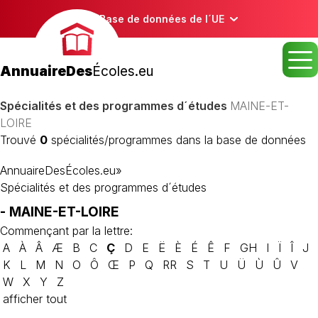
Base de données de l´UE
AnnuaireDes
Écoles.eu
Spécialités et des programmes d´études
MAINE-ET-
LOIRE
Trouvé
0
spécialités/programmes dans la base de données
AnnuaireDesÉcoles.eu
»
Spécialités et des programmes d´études
- MAINE-ET-LOIRE
Commençant par la lettre:
A
À
Â
Æ
B
C
Ç
D
E
Ë
È
É
Ê
F
GH
I
Ï
Î
J
K
L
M
N
O
Ô
Œ
P
Q
RR
S
T
U
Ü
Ù
Û
V
W
X
Y
Z
afficher tout