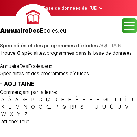
Base de données de l´UE
AnnuaireDes
Écoles.eu
Spécialités et des programmes d´études
AQUITAINE
Trouvé
0
spécialités/programmes dans la base de données
AnnuaireDesÉcoles.eu
»
Spécialités et des programmes d´études
- AQUITAINE
Commençant par la lettre:
A
À
Â
Æ
B
C
Ç
D
E
Ë
È
É
Ê
F
GH
I
Ï
Î
J
K
L
M
N
O
Ô
Œ
P
Q
RR
S
T
U
Ü
Ù
Û
V
W
X
Y
Z
afficher tout