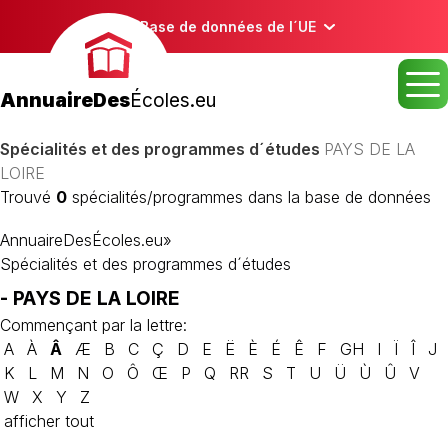
Base de données de l´UE
AnnuaireDes
Écoles.eu
Spécialités et des programmes d´études
PAYS DE LA
LOIRE
Trouvé
0
spécialités/programmes dans la base de données
AnnuaireDesÉcoles.eu
»
Spécialités et des programmes d´études
- PAYS DE LA LOIRE
Commençant par la lettre:
A
À
Â
Æ
B
C
Ç
D
E
Ë
È
É
Ê
F
GH
I
Ï
Î
J
K
L
M
N
O
Ô
Œ
P
Q
RR
S
T
U
Ü
Ù
Û
V
W
X
Y
Z
afficher tout