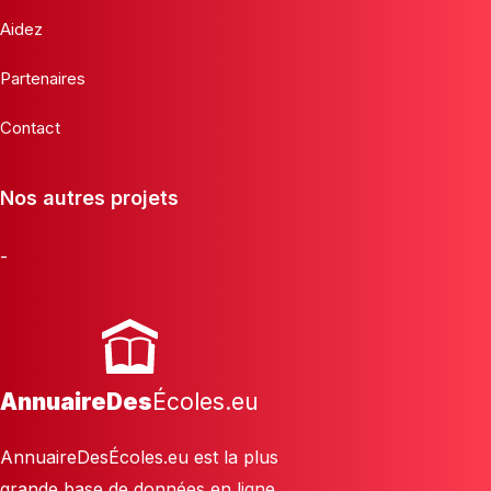
Aidez
Partenaires
Contact
Nos autres projets
-
AnnuaireDes
Écoles.eu
AnnuaireDesÉcoles.eu est la plus
grande base de données en ligne