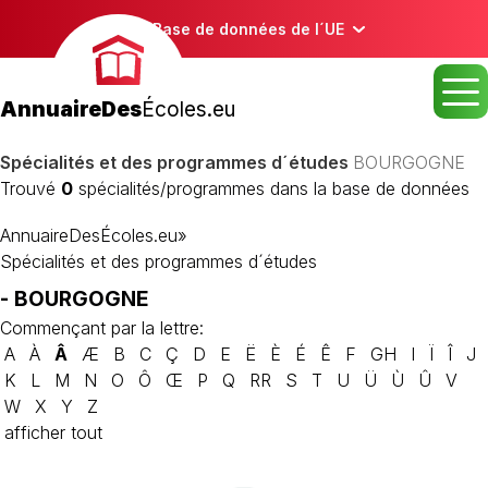
Base de données de l´UE
AnnuaireDes
Écoles.eu
Spécialités et des programmes d´études
BOURGOGNE
Trouvé
0
spécialités/programmes dans la base de données
AnnuaireDesÉcoles.eu
»
Spécialités et des programmes d´études
- BOURGOGNE
Commençant par la lettre:
A
À
Â
Æ
B
C
Ç
D
E
Ë
È
É
Ê
F
GH
I
Ï
Î
J
K
L
M
N
O
Ô
Œ
P
Q
RR
S
T
U
Ü
Ù
Û
V
W
X
Y
Z
afficher tout