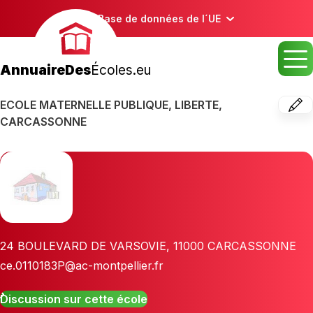
Base de données de l´UE
AnnuaireDes
Écoles.eu
ECOLE MATERNELLE PUBLIQUE, LIBERTE,
CARCASSONNE
24 BOULEVARD DE VARSOVIE
,
11000
CARCASSONNE
ce.0110183P@ac-montpellier.fr
Discussion sur cette école