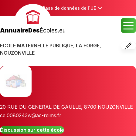
Base de données de l´UE
AnnuaireDes
Écoles.eu
ECOLE MATERNELLE PUBLIQUE, LA FORGE,
NOUZONVILLE
20 RUE DU GENERAL DE GAULLE
,
8700
NOUZONVILLE
ce.0080243w@ac-reims.fr
Discussion sur cette école