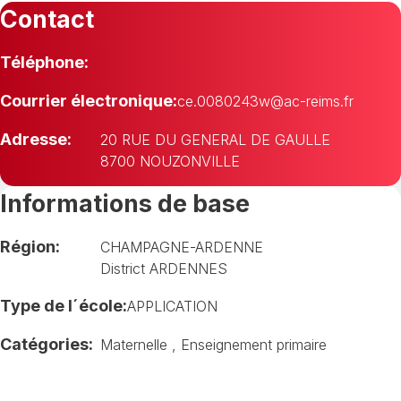
Contact
Téléphone:
Courrier électronique:
ce.0080243w@ac-reims.fr
Adresse:
20 RUE DU GENERAL DE GAULLE
8700 NOUZONVILLE
Informations de base
Région:
CHAMPAGNE-ARDENNE
District ARDENNES
Type de l´école:
APPLICATION
Catégories:
Maternelle
,
Enseignement primaire