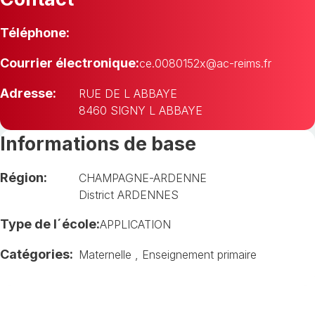
Téléphone:
Courrier électronique:
ce.0080152x@ac-reims.fr
Adresse:
RUE DE L ABBAYE
8460 SIGNY L ABBAYE
Informations de base
Région:
CHAMPAGNE-ARDENNE
District ARDENNES
Type de l´école:
APPLICATION
Catégories:
Maternelle
,
Enseignement primaire