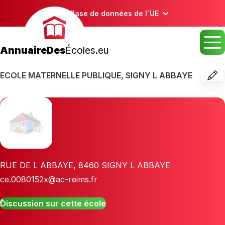
Base de données de l´UE
AnnuaireDes
Écoles.eu
ECOLE MATERNELLE PUBLIQUE, SIGNY L ABBAYE
RUE DE L ABBAYE
,
8460
SIGNY L ABBAYE
ce.0080152x@ac-reims.fr
Discussion sur cette école