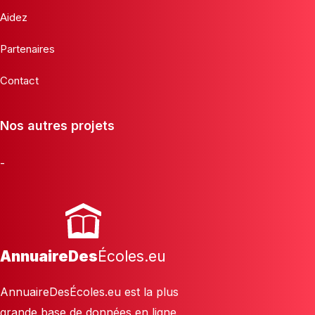
Aidez
Partenaires
Contact
Nos autres projets
-
AnnuaireDes
Écoles.eu
AnnuaireDesÉcoles.eu est la plus
grande base de données en ligne