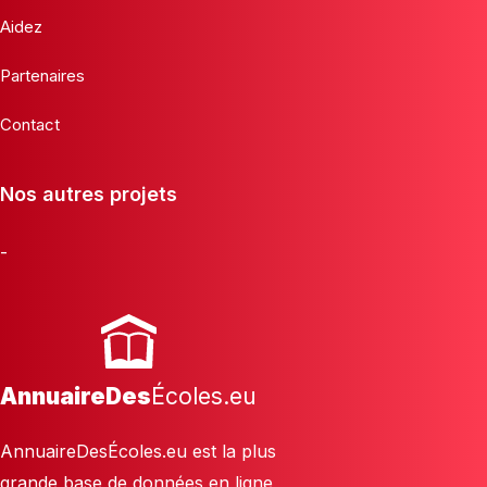
Aidez
Partenaires
Contact
Nos autres projets
-
AnnuaireDes
Écoles.eu
AnnuaireDesÉcoles.eu est la plus
grande base de données en ligne