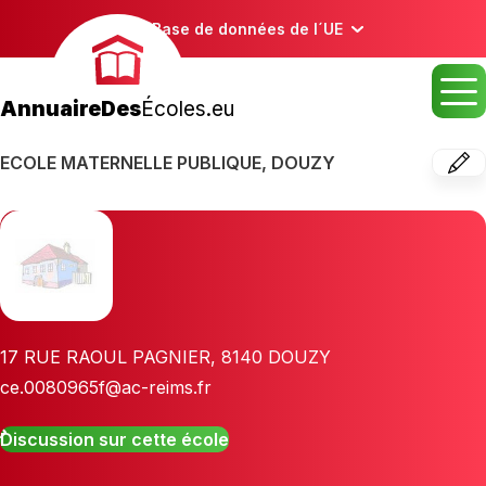
Base de données de l´UE
AnnuaireDes
Écoles.eu
ECOLE MATERNELLE PUBLIQUE, DOUZY
17 RUE RAOUL PAGNIER
,
8140
DOUZY
ce.0080965f@ac-reims.fr
Discussion sur cette école