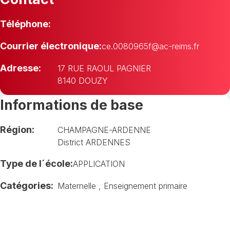
Téléphone:
Courrier électronique:
ce.0080965f@ac-reims.fr
Adresse:
17 RUE RAOUL PAGNIER
8140 DOUZY
Informations de base
Région:
CHAMPAGNE-ARDENNE
District ARDENNES
Type de l´école:
APPLICATION
Catégories:
Maternelle
,
Enseignement primaire